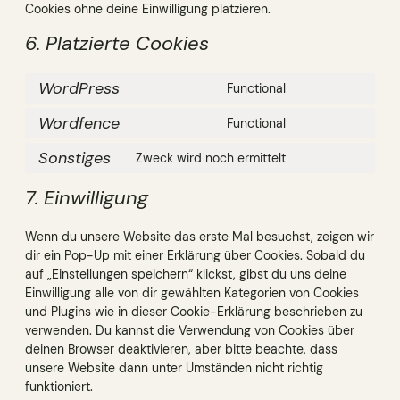
Cookies ohne deine Einwilligung platzieren.
6. Platzierte Cookies
WordPress
Functional
Consent
to
Wordfence
Functional
Consent
service
to
wordpress
Sonstiges
Zweck wird noch ermittelt
Consent
service
to
wordfence
7. Einwilligung
service
sonstiges
Wenn du unsere Website das erste Mal besuchst, zeigen wir
dir ein Pop-Up mit einer Erklärung über Cookies. Sobald du
auf „Einstellungen speichern“ klickst, gibst du uns deine
Einwilligung alle von dir gewählten Kategorien von Cookies
und Plugins wie in dieser Cookie-Erklärung beschrieben zu
verwenden. Du kannst die Verwendung von Cookies über
deinen Browser deaktivieren, aber bitte beachte, dass
unsere Website dann unter Umständen nicht richtig
funktioniert.