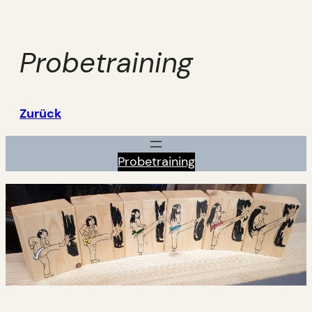
Zum
Inhalt
springen
Probetraining
Zurück
Probetraining